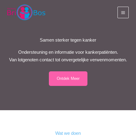
Ga
naar
de
inhoud
Samen sterker tegen kanker
Ondersteuning en informatie voor kankerpatiënten.
Van lotgenoten contact tot onvergetelijke verwenmomenten.
Ontdek Meer
Wat we doen