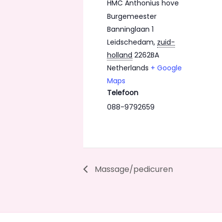
HMC Anthonius hove
Burgemeester
Banninglaan 1
Leidschedam
,
zuid-
holland
2262BA
Netherlands
+ Google
Maps
Telefoon
088-9792659
Massage/pedicuren