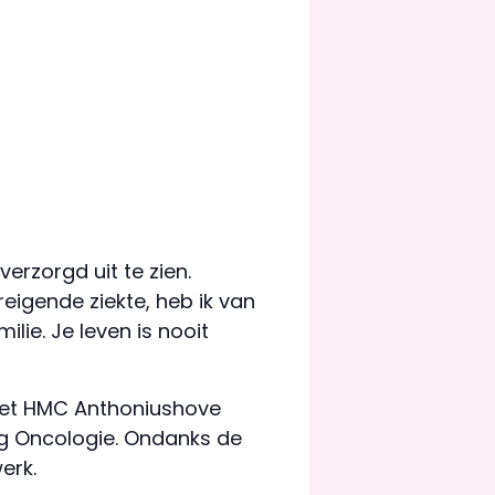
erzorgd uit te zien.
igende ziekte, heb ik van
ie. Je leven is nooit
het HMC Anthoniushove
ng Oncologie. Ondanks de
erk.