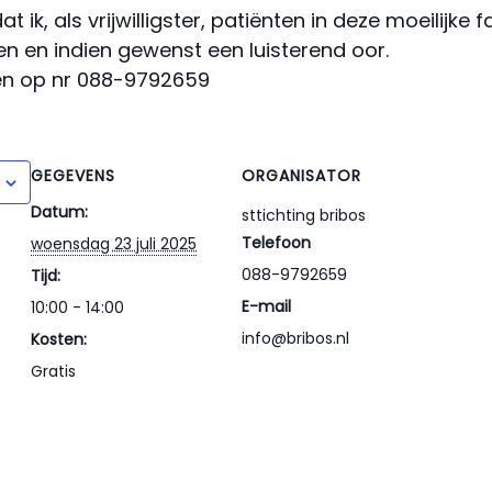
dat ik, als vrijwilligster, patiënten in deze moeilijk
en indien gewenst een luisterend oor.
en op nr 088-9792659
GEGEVENS
ORGANISATOR
Datum:
sttichting bribos
Telefoon
woensdag 23 juli 2025
088-9792659
Tijd:
E-mail
10:00 - 14:00
info@bribos.nl
Kosten:
Gratis