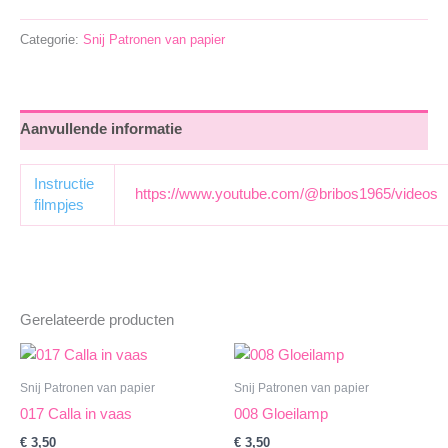
flesjes
aantal
Categorie:
Snij Patronen van papier
Aanvullende informatie
Instructie
https://www.youtube.com/@bribos1965/videos
filmpjes
Gerelateerde producten
Snij Patronen van papier
Snij Patronen van papier
017 Calla in vaas
008 Gloeilamp
€
3,50
€
3,50