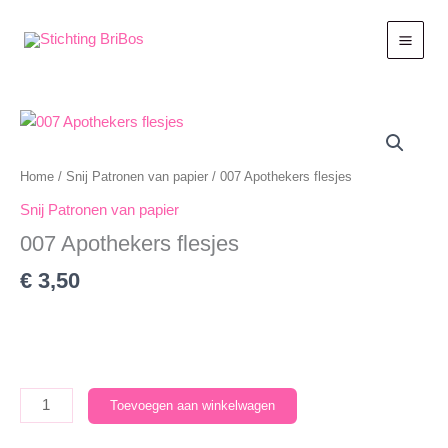
Ga
naar
de
inhoud
Home
/
Snij Patronen van papier
/ 007 Apothekers flesjes
Snij Patronen van papier
007 Apothekers flesjes
€
3,50
007
Toevoegen aan winkelwagen
Apothekers