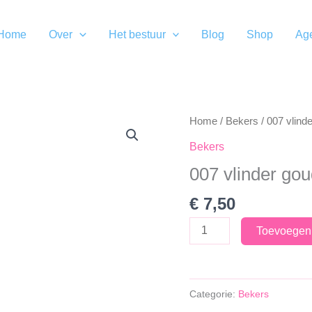
Home
Over
Het bestuur
Blog
Shop
Ag
Home
/
Bekers
/ 007 vlind
Bekers
007 vlinder go
€
7,50
007
Toevoegen
vlinder
goudzwart
aantal
Categorie:
Bekers