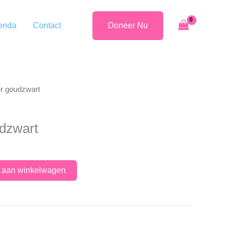
enda
Contact
Doneer Nu
er goudzwart
udzwart
 aan winkelwagen