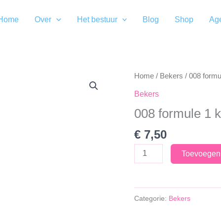
Home
Over
Het bestuur
Blog
Shop
Ag
Home
/
Bekers
/ 008 formu
Bekers
008 formule 1 
€
7,50
008
Toevoegen
formule
1
kalender
Categorie:
Bekers
aantal