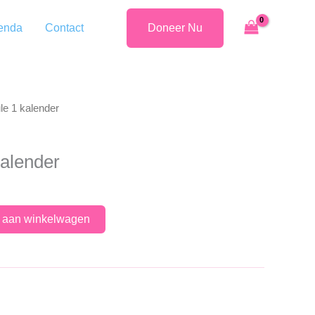
enda
Contact
Doneer Nu
le 1 kalender
kalender
 aan winkelwagen