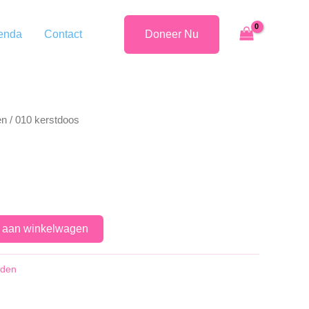
enda
Contact
Doneer Nu
en
/ 010 kerstdoos
 aan winkelwagen
nden