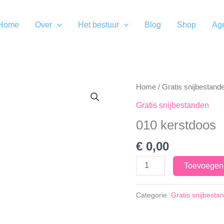
Home
Over
Het bestuur
Blog
Shop
Ag
Home
/
Gratis snijbestand
Gratis snijbestanden
010 kerstdoos
€
0,00
010
Toevoegen
kerstdoos
aantal
Categorie:
Gratis snijbesta