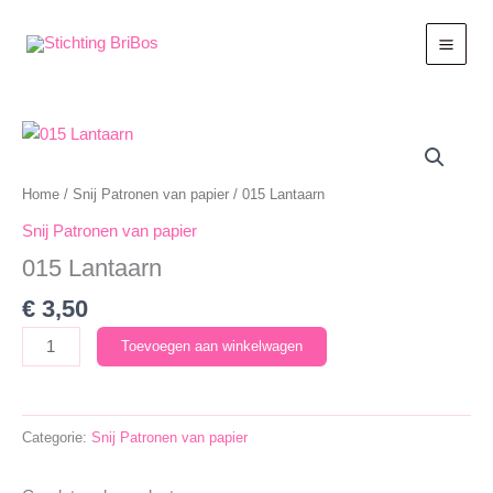
Ga
naar
de
inhoud
Home
/
Snij Patronen van papier
/ 015 Lantaarn
Snij Patronen van papier
015 Lantaarn
€
3,50
015
Toevoegen aan winkelwagen
Lantaarn
aantal
Categorie:
Snij Patronen van papier