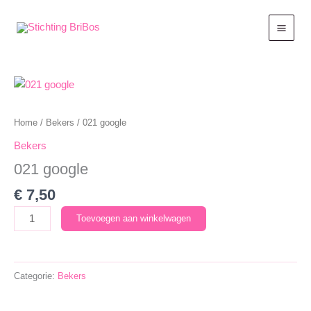
Ga
naar
de
inhoud
Home
/
Bekers
/ 021 google
Bekers
021 google
€
7,50
021
Toevoegen aan winkelwagen
google
aantal
Categorie:
Bekers