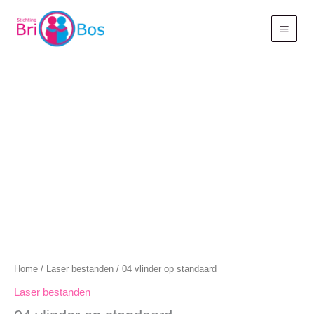
Ga
naar
de
inhoud
Home
/
Laser bestanden
/ 04 vlinder op standaard
Laser bestanden