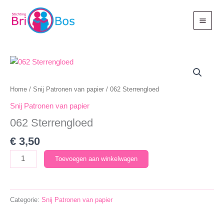
Ga
naar
de
inhoud
Home
/
Snij Patronen van papier
/ 062 Sterrengloed
Snij Patronen van papier
062 Sterrengloed
€
3,50
062
Toevoegen aan winkelwagen
Sterrengloed
aantal
Categorie:
Snij Patronen van papier