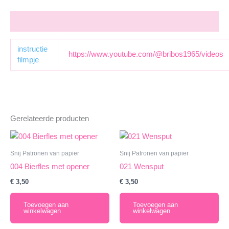
Aanvullende informatie
instructie
https://www.youtube.com/@bribos1965/videos
filmpje
Gerelateerde producten
Snij Patronen van papier
Snij Patronen van papier
004 Bierfles met opener
021 Wensput
€
3,50
€
3,50
Toevoegen aan
Toevoegen aan
winkelwagen
winkelwagen