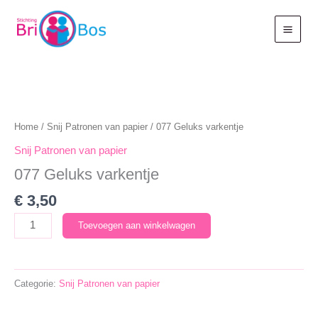
Ga
naar
de
inhoud
Home
/
Snij Patronen van papier
/ 077 Geluks varkentje
Snij Patronen van papier
077 Geluks varkentje
€
3,50
077
Toevoegen aan winkelwagen
Geluks
varkentje
aantal
Categorie:
Snij Patronen van papier