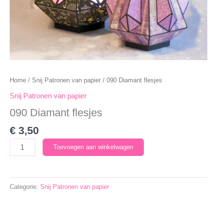
Home
/
Snij Patronen van papier
/ 090 Diamant flesjes
Snij Patronen van papier
090 Diamant flesjes
€
3,50
090
Toevoegen aan winkelwagen
Diamant
flesjes
aantal
Categorie:
Snij Patronen van papier