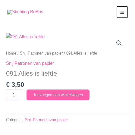
Ga
naar
de
inhoud
Home
/
Snij Patronen van papier
/ 091 Alles is liefde
Snij Patronen van papier
091 Alles is liefde
€
3,50
091
Toevoegen aan winkelwagen
Alles
is
liefde
Categorie:
Snij Patronen van papier
aantal