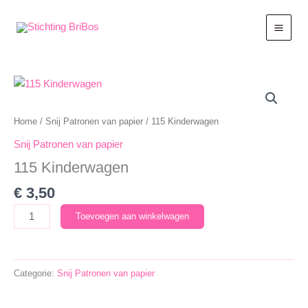
Ga
naar
de
inhoud
Home
/
Snij Patronen van papier
/ 115 Kinderwagen
Snij Patronen van papier
115 Kinderwagen
€
3,50
115
Toevoegen aan winkelwagen
Kinderwagen
aantal
Categorie:
Snij Patronen van papier