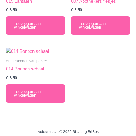
015 Lantaarn
007 Apothekers flesjes
€
3,50
€
3,50
Toevoegen aan
Toevoegen aan
winkelwagen
winkelwagen
Snij Patronen van papier
014 Bonbon schaal
€
3,50
Toevoegen aan
winkelwagen
Auteursrecht © 2026 Stichting BriBos