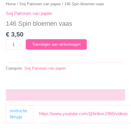
Home
/
Snij Patronen van papier
/ 146 Spin bloemen vaas
Snij Patronen van papier
146 Spin bloemen vaas
€
3,50
146
Toevoegen aan winkelwagen
Spin
bloemen
vaas
Categorie:
Snij Patronen van papier
aantal
Aanvullende informatie
instructie
https://www.youtube.com/@bribos1965/videos
filmpje