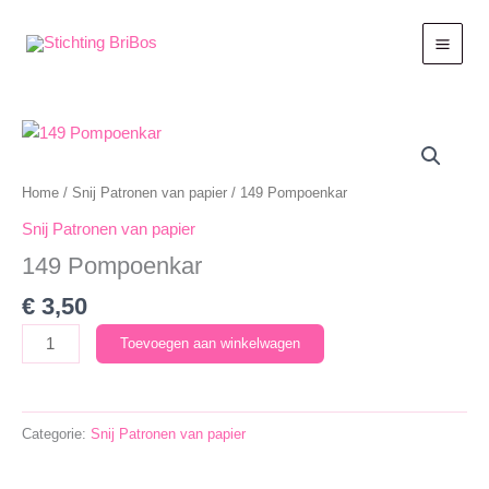
Ga
naar
de
inhoud
Home
/
Snij Patronen van papier
/ 149 Pompoenkar
Snij Patronen van papier
149 Pompoenkar
€
3,50
149
Toevoegen aan winkelwagen
Pompoenkar
aantal
Categorie:
Snij Patronen van papier