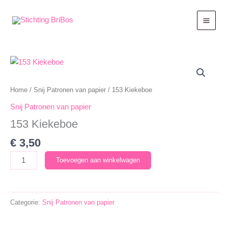
Ga
naar
de
inhoud
Home
/
Snij Patronen van papier
/ 153 Kiekeboe
Snij Patronen van papier
153 Kiekeboe
€
3,50
153
Toevoegen aan winkelwagen
Kiekeboe
aantal
Categorie:
Snij Patronen van papier