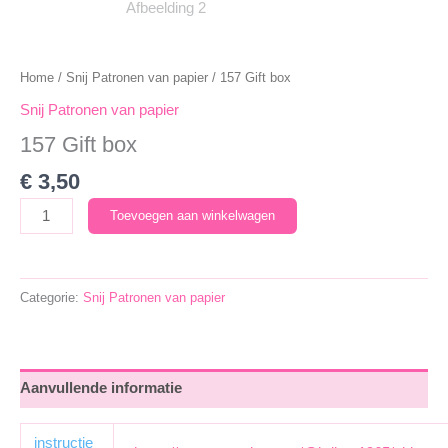
Home
/
Snij Patronen van papier
/ 157 Gift box
Snij Patronen van papier
157 Gift box
€
3,50
157
Toevoegen aan winkelwagen
Gift
box
aantal
Categorie:
Snij Patronen van papier
Aanvullende informatie
instructie