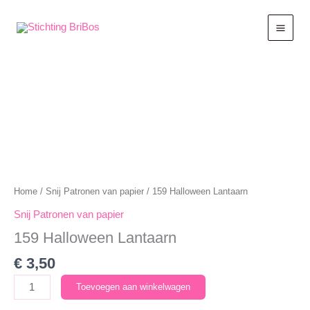
Ga
naar
de
inhoud
Home
/
Snij Patronen van papier
/ 159 Halloween Lantaarn
Snij Patronen van papier
159 Halloween Lantaarn
€
3,50
159
Toevoegen aan winkelwagen
Halloween