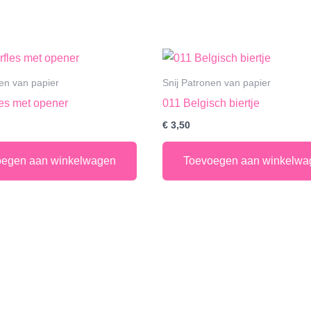
nen van papier
Snij Patronen van papier
les met opener
011 Belgisch biertje
€
3,50
oegen aan winkelwagen
Toevoegen aan winkelwa