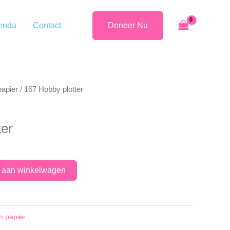
enda
Contact
Doneer Nu
papier
/ 167 Hobby plotter
ter
 aan winkelwagen
n papier