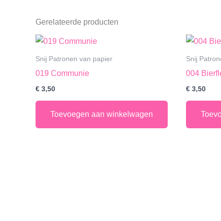
Gerelateerde producten
Snij Patronen van papier
Snij Patro
019 Communie
004 Bierf
€
3,50
€
3,50
Toevoegen aan winkelwagen
Toev