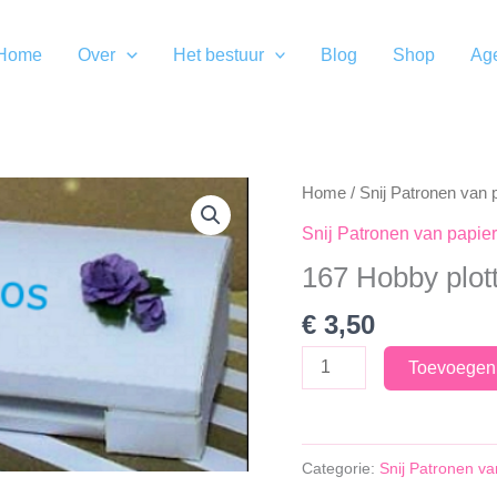
Home
Over
Het bestuur
Blog
Shop
Ag
Home
/
Snij Patronen van 
Snij Patronen van papier
167 Hobby plot
€
3,50
167
Toevoegen
Hobby
plotter
aantal
Categorie:
Snij Patronen va