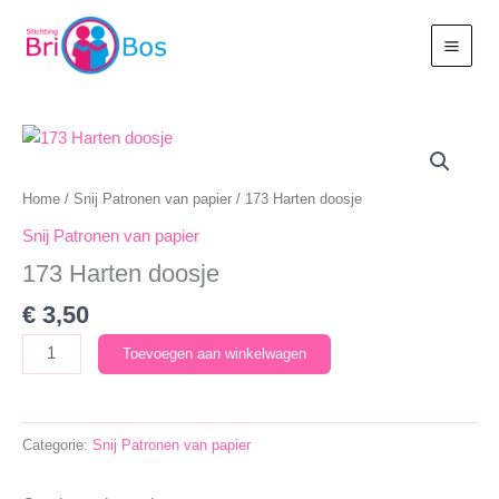
Ga
naar
de
inhoud
Home
/
Snij Patronen van papier
/ 173 Harten doosje
Snij Patronen van papier
173 Harten doosje
€
3,50
173
Toevoegen aan winkelwagen
Harten
doosje
aantal
Categorie:
Snij Patronen van papier