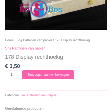
Home
/
Snij Patronen van papier
/ 178 Display rechthoekig
Snij Patronen van papier
178 Display rechthoekig
€
3,50
178
Toevoegen aan winkelwagen
Display
rechthoekig
aantal
Categorie:
Snij Patronen van papier
Gerelateerde producten