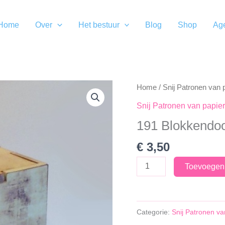
Home
Over
Het bestuur
Blog
Shop
Ag
Home
/
Snij Patronen van 
Snij Patronen van papier
191 Blokkendo
€
3,50
191
Toevoegen
Blokkendoos
aantal
Categorie:
Snij Patronen va