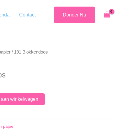
enda
Contact
Doneer Nu
papier
/ 191 Blokkendoos
os
 aan winkelwagen
n papier