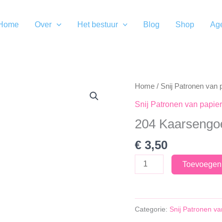
Home
Over
Het bestuur
Blog
Shop
Ag
Home
/
Snij Patronen van 
Snij Patronen van papier
204 Kaarsengo
€
3,50
204
Toevoegen
Kaarsengoed
aantal
Categorie:
Snij Patronen va