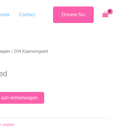
enda
Contact
Doneer Nu
papier
/ 204 Kaarsengoed
ed
 aan winkelwagen
n papier