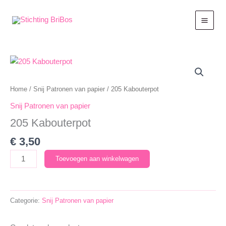
Ga
naar
de
inhoud
Home
/
Snij Patronen van papier
/ 205 Kabouterpot
Snij Patronen van papier
205 Kabouterpot
€
3,50
205
Toevoegen aan winkelwagen
Kabouterpot
aantal
Categorie:
Snij Patronen van papier