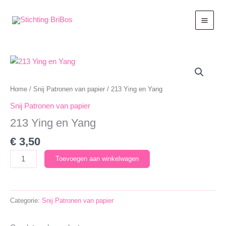
Ga
naar
de
inhoud
Home
/
Snij Patronen van papier
/ 213 Ying en Yang
Snij Patronen van papier
213 Ying en Yang
€
3,50
213
Toevoegen aan winkelwagen
Ying
en
Yang
Categorie:
Snij Patronen van papier
aantal