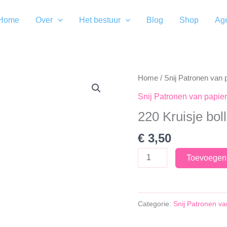
Home
Over
Het bestuur
Blog
Shop
Ag
Home
/
Snij Patronen van 
Snij Patronen van papier
220 Kruisje boll
€
3,50
220
Toevoegen
Kruisje
bolletje
aantal
Categorie:
Snij Patronen va