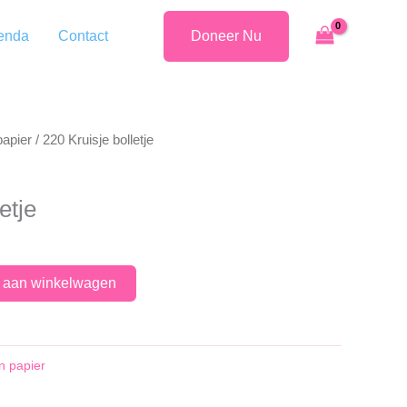
enda
Contact
Doneer Nu
papier
/ 220 Kruisje bolletje
etje
 aan winkelwagen
n papier