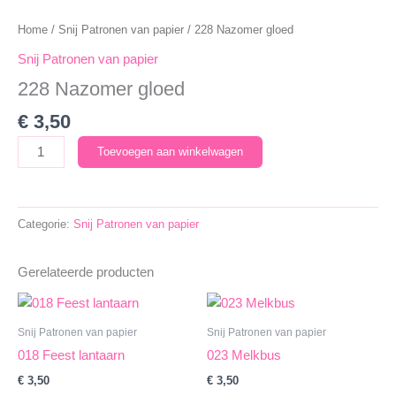
Home
/
Snij Patronen van papier
/ 228 Nazomer gloed
Snij Patronen van papier
228 Nazomer gloed
€
3,50
228
Toevoegen aan winkelwagen
Nazomer
gloed
aantal
Categorie:
Snij Patronen van papier
Gerelateerde producten
Snij Patronen van papier
Snij Patronen van papier
018 Feest lantaarn
023 Melkbus
€
3,50
€
3,50