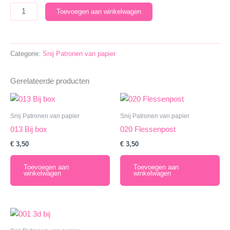
229
Toevoegen aan winkelwagen
Nostalgische
klok
aantal
Categorie:
Snij Patronen van papier
Gerelateerde producten
Snij Patronen van papier
Snij Patronen van papier
013 Bij box
020 Flessenpost
€
3,50
€
3,50
Toevoegen aan
Toevoegen aan
winkelwagen
winkelwagen