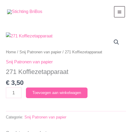
Ga
naar
de
inhoud
Home
/
Snij Patronen van papier
/ 271 Koffiezetapparaat
Snij Patronen van papier
271 Koffiezetapparaat
€
3,50
271
Toevoegen aan winkelwagen
Koffiezetapparaat
aantal
Categorie:
Snij Patronen van papier