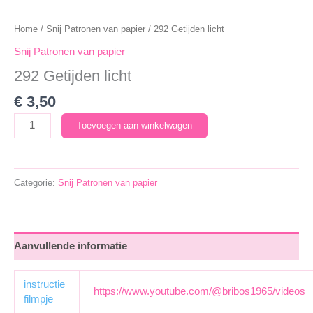
Home
/
Snij Patronen van papier
/ 292 Getijden licht
Snij Patronen van papier
292 Getijden licht
€
3,50
292
Toevoegen aan winkelwagen
Getijden
licht
aantal
Categorie:
Snij Patronen van papier
Aanvullende informatie
instructie
https://www.youtube.com/@bribos1965/videos
filmpje