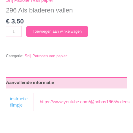
Snij Patronen van papier
296 Als bladeren vallen
€
3,50
296
Toevoegen aan winkelwagen
Als
bladeren
vallen
Categorie:
Snij Patronen van papier
aantal
Aanvullende informatie
instructie
https://www.youtube.com/@bribos1965/videos
filmpje