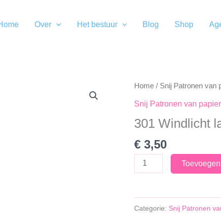
Home
Over
Het bestuur
Blog
Shop
Ag
Home
/
Snij Patronen van 
Snij Patronen van papier
301 Windlicht l
€
3,50
301
Toevoegen
Windlicht
lantaarn
aantal
Categorie:
Snij Patronen va