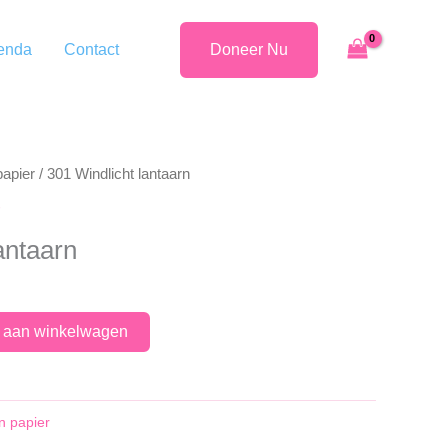
enda
Contact
Doneer Nu
papier
/ 301 Windlicht lantaarn
antaarn
 aan winkelwagen
n papier