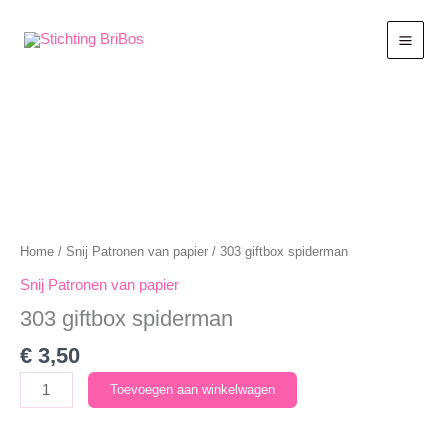
Ga
naar
de
inhoud
Home
/
Snij Patronen van papier
/ 303 giftbox spiderman
Snij Patronen van papier
303 giftbox spiderman
€
3,50
303
Toevoegen aan winkelwagen
giftbox
spiderman