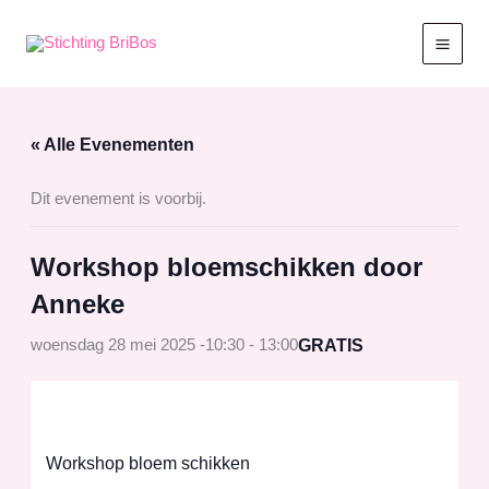
Ga
naar
de
inhoud
« Alle Evenementen
Dit evenement is voorbij.
Workshop bloemschikken door
Anneke
GRATIS
woensdag 28 mei 2025 -10:30
-
13:00
Workshop bloem schikken