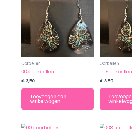
Oorbellen
Oorbellen
004 oorbellen
005 oorbelle
€
3,50
€
3,50
Toevoegen aan
Toevoege
winkelwagen
winkelwa