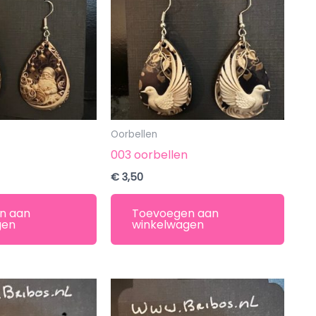
Oorbellen
003 oorbellen
€
3,50
n aan
Toevoegen aan
gen
winkelwagen