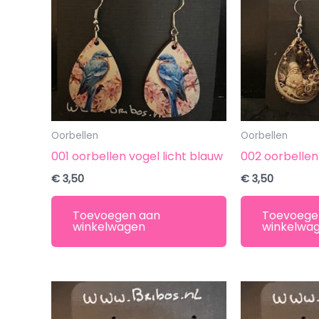
Oorbellen
Oorbellen
001 oorbellen vogel licht blauw
002 oorbellen
€
3,50
€
3,50
Toevoegen aan
Toevoege
winkelwagen
winkelwa