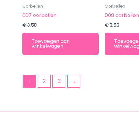
Oorbellen
Oorbellen
007 oorbellen
008 oorbelle
€
3,50
€
3,50
Toevoegen aan
Toevoege
winkelwagen
winkelwa
1
2
3
→