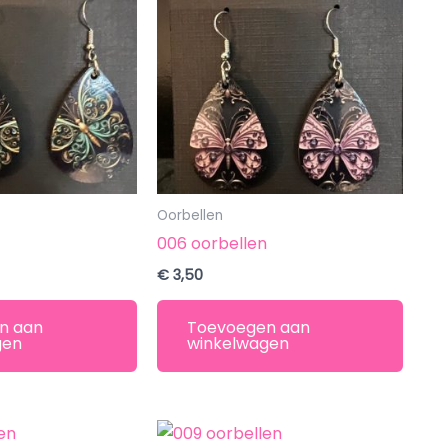
Oorbellen
n
006 oorbellen
€
3,50
n aan
Toevoegen aan
gen
winkelwagen