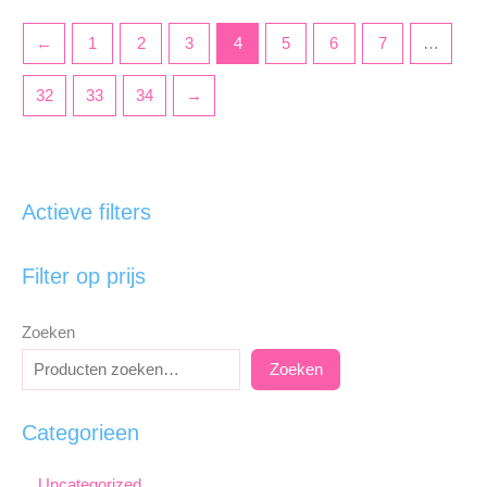
←
1
2
3
4
5
6
7
…
32
33
34
→
Actieve filters
Filter op prijs
Zoeken
Zoeken
Categorieen
Uncategorized