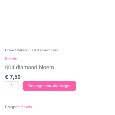
Home
/
Bekers
/ 004 diamand bloem
Bekers
004 diamand bloem
€
7,50
004
Toevoegen aan winkelwagen
diamand
bloem
aantal
Categorie:
Bekers