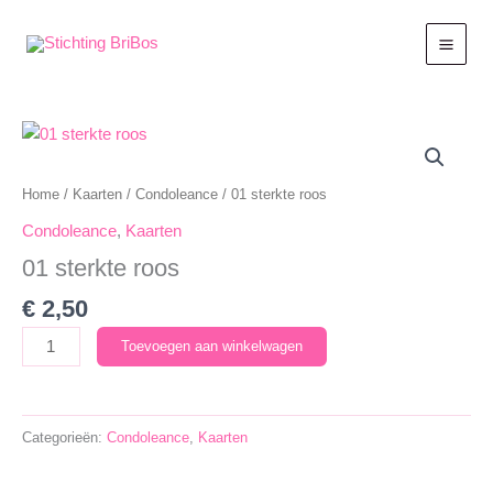
Ga
naar
de
inhoud
Home
/
Kaarten
/
Condoleance
/ 01 sterkte roos
Condoleance
,
Kaarten
01 sterkte roos
€
2,50
01
Toevoegen aan winkelwagen
sterkte
roos
aantal
Categorieën:
Condoleance
,
Kaarten