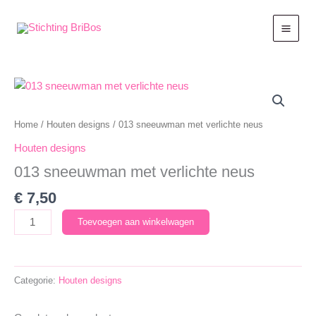
Ga
naar
de
inhoud
Home
/
Houten designs
/ 013 sneeuwman met verlichte neus
Houten designs
013 sneeuwman met verlichte neus
€
7,50
013
Toevoegen aan winkelwagen
sneeuwman
met
verlichte
Categorie:
Houten designs
neus
aantal