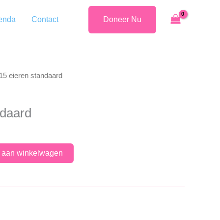
enda
Contact
Doneer Nu
15 eieren standaard
ndaard
 aan winkelwagen