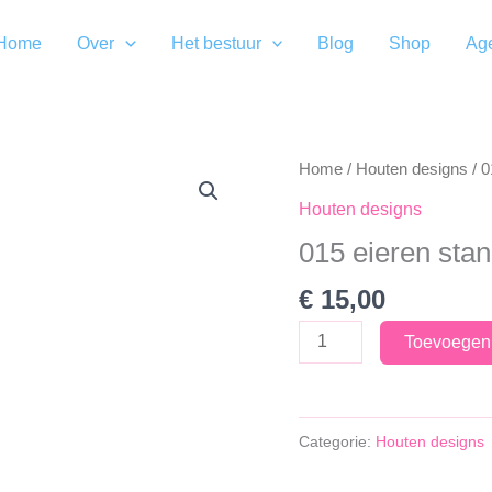
Home
Over
Het bestuur
Blog
Shop
Ag
Home
/
Houten designs
/ 0
Houten designs
015 eieren sta
€
15,00
015
Toevoegen
eieren
standaard
aantal
Categorie:
Houten designs