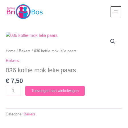
Ga
naar
de
inhoud
Home
/
Bekers
/ 036 koffie mok lelie paars
Bekers
036 koffie mok lelie paars
€
7,50
036
Toevoegen aan winkelwagen
koffie
mok
lelie
Categorie:
Bekers
paars
aantal