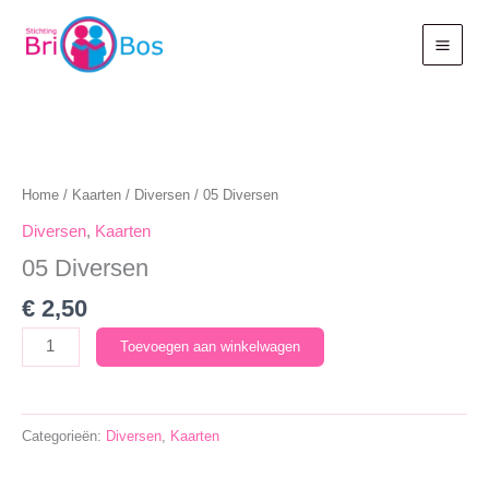
Ga
naar
de
inhoud
Home
/
Kaarten
/
Diversen
/ 05 Diversen
Diversen
,
Kaarten
05 Diversen
€
2,50
05
Toevoegen aan winkelwagen
Diversen
aantal
Categorieën:
Diversen
,
Kaarten