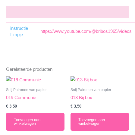
Aanvullende informatie
instructie
https://www.youtube.com/@bribos1965/videos
filmpje
Gerelateerde producten
Snij Patronen van papier
Snij Patronen van papier
019 Communie
013 Bij box
€
3,50
€
3,50
Toevoegen aan
Toevoegen aan
winkelwagen
winkelwagen