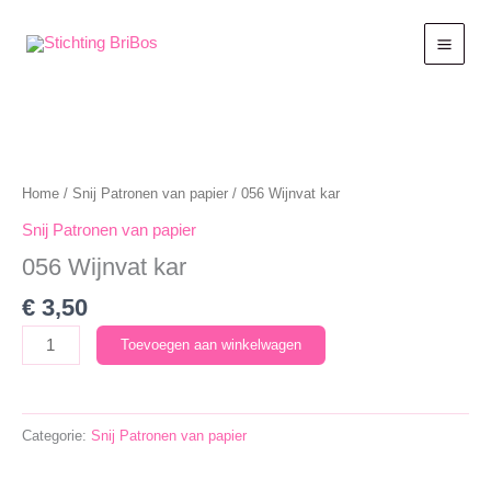
Ga
naar
de
inhoud
Home
/
Snij Patronen van papier
/ 056 Wijnvat kar
Snij Patronen van papier
056 Wijnvat kar
€
3,50
056
Toevoegen aan winkelwagen
Wijnvat
kar
aantal
Categorie:
Snij Patronen van papier