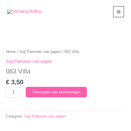
Ga
naar
de
inhoud
Home
/
Snij Patronen van papier
/ 063 Villa
Snij Patronen van papier
063 Villa
€
3,50
063
Toevoegen aan winkelwagen
Villa
aantal
Categorie:
Snij Patronen van papier