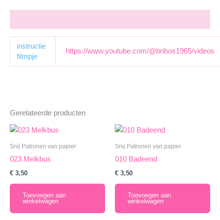
Aanvullende informatie
instructie
https://www.youtube.com/@bribos1965/videos
filmpje
Gerelateerde producten
Snij Patronen van papier
Snij Patronen van papier
023 Melkbus
010 Badeend
€
3,50
€
3,50
Toevoegen aan
Toevoegen aan
winkelwagen
winkelwagen