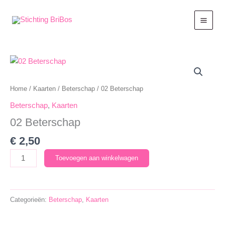
Ga
naar
de
inhoud
Home
/
Kaarten
/
Beterschap
/ 02 Beterschap
Beterschap
,
Kaarten
02 Beterschap
€
2,50
02
Toevoegen aan winkelwagen
Beterschap
aantal
Categorieën:
Beterschap
,
Kaarten