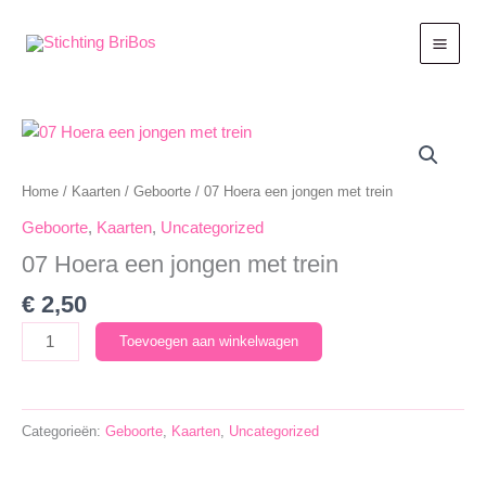
Ga
naar
de
inhoud
Home
/
Kaarten
/
Geboorte
/ 07 Hoera een jongen met trein
Geboorte
,
Kaarten
,
Uncategorized
07 Hoera een jongen met trein
€
2,50
07
Toevoegen aan winkelwagen
Hoera
een
jongen
Categorieën:
Geboorte
,
Kaarten
,
Uncategorized
met
trein