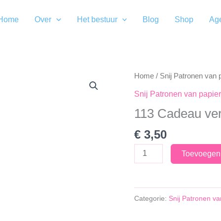
Home
Over
Het bestuur
Blog
Shop
Ag
Home
/
Snij Patronen van 
Snij Patronen van papier
113 Cadeau ve
€
3,50
113
Toevoegen
Cadeau
verpakking
aantal
Categorie:
Snij Patronen va