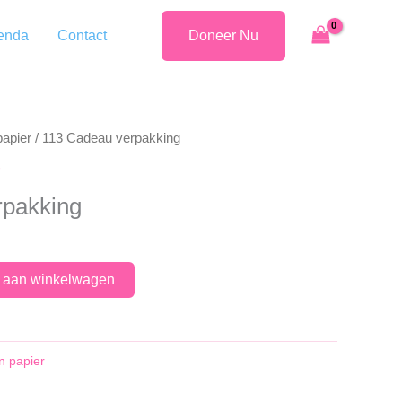
enda
Contact
Doneer Nu
papier
/ 113 Cadeau verpakking
rpakking
 aan winkelwagen
n papier