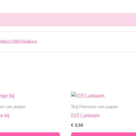
ribos1965/videos
nen van papier
Snij Patronen van papier
e bij
015 Lantaarn
€
3,50