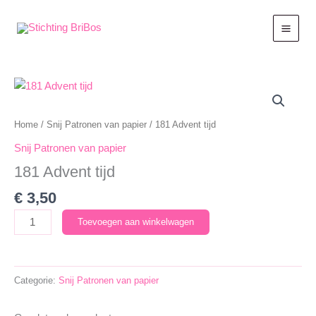
Ga
naar
de
inhoud
Home
/
Snij Patronen van papier
/ 181 Advent tijd
Snij Patronen van papier
181 Advent tijd
€
3,50
181
Toevoegen aan winkelwagen
Advent
tijd
aantal
Categorie:
Snij Patronen van papier